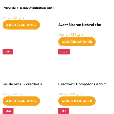
FILLE
Paire de ciseaux d’initiation 0m+
GARÇON
violet
MIXTE
46
د.م.
65
د.م.
Avent Biberon Naturel +1m
AJOUTER AU PANIER
260ml Scf033/17-260ml
139
د.م.
205
د.م.
AJOUTER AU PANIER
-21%
-20%
4 ANS
5 - 7 ANS
FILLE
FILLE
GARÇON
GARÇON
MIXTE
MIXTE
Jeu de liens ! – creative’s
Creative’S Composons le tout
95
د.م.
159
د.م.
120
د.م.
199
د.م.
AJOUTER AU PANIER
AJOUTER AU PANIER
-27%
-15%