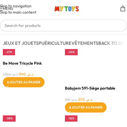
Skip to navigation
MENU
Skip to main content
JEUX ET JOUETS
PUÉRICULTURE
VÊTEMENTS
BACK TO SC
-27%
-20%
FILLE
Be Move Tricycle Pink
GARÇON
MIXTE
990
د.م.
1,350
د.م.
0 - 24 MOIS
AJOUTER AU PANIER
Babyjem 591-Siège portable
Babyjem 5 sacs de recharge
255
د.م.
319
د.م.
AJOUTER AU PANIER
-30%
-32%
0 - 24 MOIS
0 - 24 MOIS