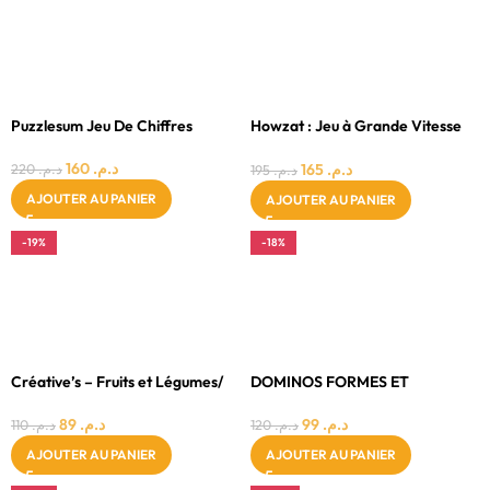
8 - 11 ANS
3 - 4 ANS
FILLE
FILLE
GARÇON
GARÇON
MIXTE
MIXTE
Puzzlesum Jeu De Chiffres
Howzat : Jeu à Grande Vitesse
pour apprendre à calculer
160
د.م.
165
د.م.
220
د.م.
195
د.م.
AJOUTER AU PANIER
AJOUTER AU PANIER
-19%
-18%
3 - 4 ANS
3 - 4 ANS
FILLE
FILLE
GARÇON
GARÇON
MIXTE
MIXTE
Créative’s – Fruits et Légumes/
DOMINOS FORMES ET
Lisez & Associez 4+ans
COULEURS
89
د.م.
99
د.م.
110
د.م.
120
د.م.
AJOUTER AU PANIER
AJOUTER AU PANIER