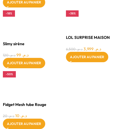
AJOUTER AU PANIER
-18%
-38%
3 - 4 ANS
3 - 4 ANS
5 - 7 ANS
FILLE
FILLE
LOL SURPRISE MAISON
FASHION HOUSE
Slimy sirène
3,999
د.م.
6,500
د.م.
99
د.م.
120
د.م.
AJOUTER AU PANIER
AJOUTER AU PANIER
-50%
3 - 4 ANS
5 - 7 ANS
MIXTE
Fidget Mesh tube Rouge
10
د.م.
20
د.م.
AJOUTER AU PANIER