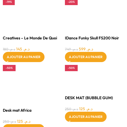
-19%
-20%
3 - 4 ANS
11-14 ANS
FILLE
14 ET PLUS
GARÇON
8 - 11 ANS
MIXTE
MIXTE
Creatives – Le Monde De Quoi
IDance Funky Skull FS200 Noir
145
د.م.
599
د.م.
180
د.م.
749
د.م.
AJOUTER AU PANIER
AJOUTER AU PANIER
-50%
-50%
11-14 ANS
5 - 7 ANS
14 ET PLUS
8 - 11 ANS
5 - 7 ANS
GARÇON
8 - 11 ANS
DESK MAT (BUBBLE GUM)
MIXTE
125
د.م.
250
د.م.
Desk mat Africa
AJOUTER AU PANIER
125
د.م.
250
د.م.