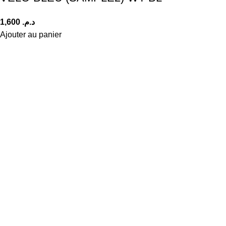
1,600
د.م.
Ajouter au panier
Livraison gratuite
Sur Casa à partir de 300 Dhs
Emballage cadeau
gratuit
Retour gratuit
Après 30 Jours