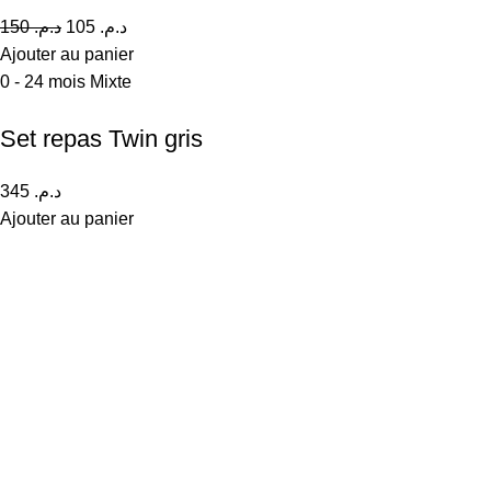
150
د.م.
105
د.م.
Ajouter au panier
0 - 24 mois
Mixte
Set repas Twin gris
345
د.م.
Ajouter au panier
Livraison gratuite
Sur Casa à partir de 300 Dhs
Emballage cadeau
gratuit