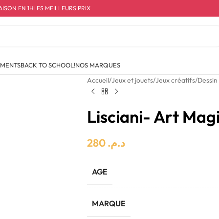
AISON EN 1H
LES MEILLEURS PRIX
EMENTS
BACK TO SCHOOL!
NOS MARQUES
Accueil
Jeux et jouets
Jeux créatifs
Dessin
Lisciani- Art Mag
280
د.م.
AGE
MARQUE