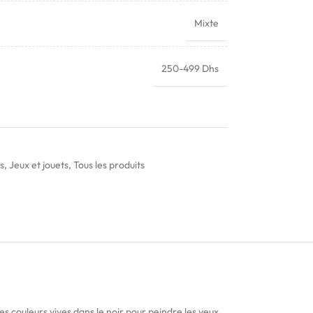
Mixte
250-499 Dhs
s
,
Jeux et jouets
,
Tous les produits
s couleurs vives dans le noir pour peindre les yeux