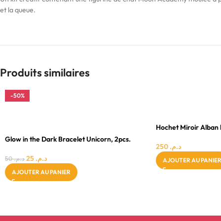
et la queue.
Produits similaires
-50%
0 - 24 MOIS
3 - 4 ANS
FILLE
FILLE
Hochet Miroir Alban 
Glow in the Dark Bracelet Unicorn, 2pcs.
250
د.م.
25
د.م.
50
د.م.
AJOUTER AU PANIE
AJOUTER AU PANIER