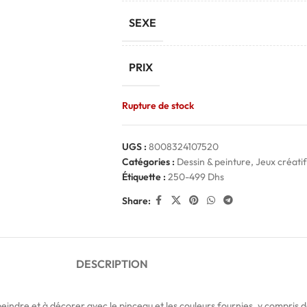
SEXE
PRIX
Rupture de stock
UGS :
8008324107520
Catégories :
Dessin & peinture
,
Jeux créatif
Étiquette :
250-499 Dhs
Share:
DESCRIPTION
ndre et à décorer avec le pinceau et les couleurs fournies, y compris de