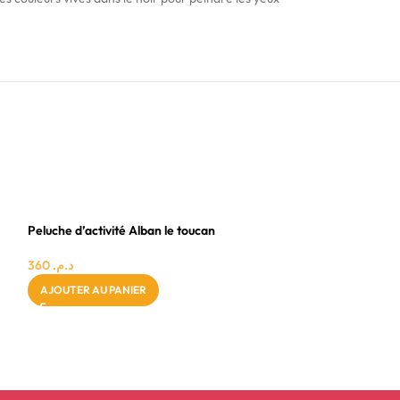
0 - 24 MOIS
-35%
FILLE
Snap & Pop Popit 
Peluche d’activité Alban le toucan
45
د.م.
69
د.م.
360
د.م.
AJOUTER AU PAN
AJOUTER AU PANIER