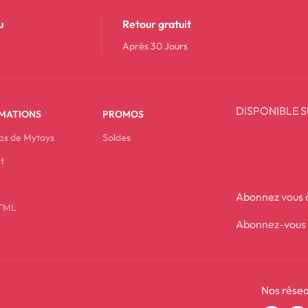
u
Retour gratuit
Après 30 Jours
DISPONIBLE S
MATIONS
PROMOS
os de Mytoys
Soldes
t
Abonnez vous à
HTML
Abonnez-vous p
Nos résea