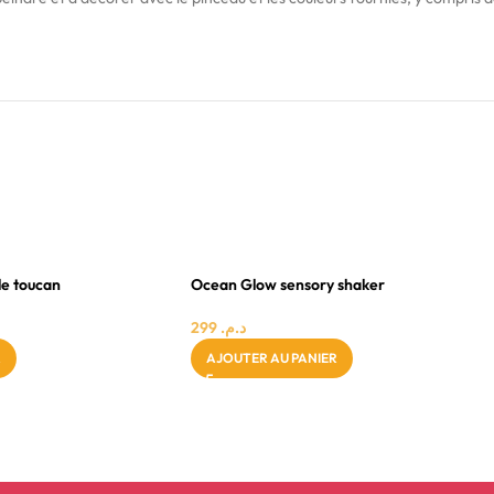
0 - 24 MOIS
FILLE
le toucan
Ocean Glow sensory shaker
299
د.م.
R
AJOUTER AU PANIER