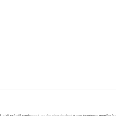
Un kit créatif contenant une figurine de chat Moon Academy moulée à pei