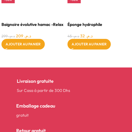
0 - 24 MOIS
0 - 24 MOIS
FILLE
MIXTE
Baignoire évolutive hamac -Relax
Éponge hydrophile
209
د.م.
32
د.م.
299
د.م.
45
د.م.
AJOUTER AU PANIER
AJOUTER AU PANIER
Livraison gratuite
Sur Casa à partir de 300 Dhs
Emballage cadeau
gratuit
Retour gratuit