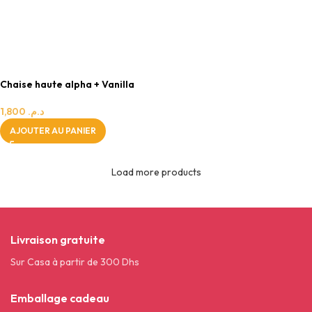
0 - 24 MOIS
FILLE
GARÇON
MIXTE
Chaise haute alpha + Vanilla
1,800
د.م.
AJOUTER AU PANIER
Load more products
Livraison gratuite
Sur Casa à partir de 300 Dhs
Emballage cadeau