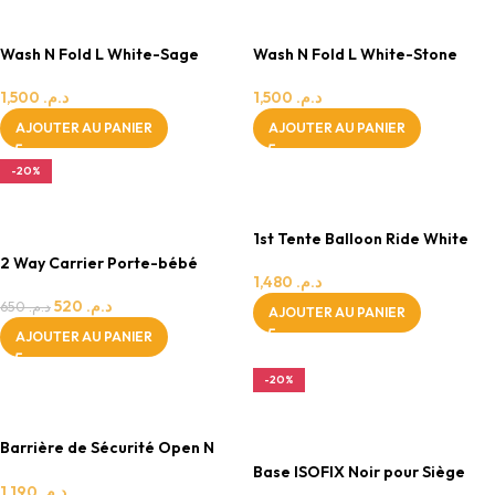
FILLE
GARÇON
Wash N Fold L White-Sage
Wash N Fold L White-Stone
1,500
د.م.
1,500
د.م.
AJOUTER AU PANIER
AJOUTER AU PANIER
-20%
0 - 24 MOIS
0 - 24 MOIS
MIXTE
GARÇON
1st Tente Balloon Ride White
2 Way Carrier Porte-bébé
1,480
د.م.
Melange Noir Gris
520
د.م.
650
د.م.
AJOUTER AU PANIER
AJOUTER AU PANIER
0 - 24 MOIS
-20%
MIXTE
0 - 24 MOIS
MIXTE
Barrière de Sécurité Open N
Stop +21cm White
Base ISOFIX Noir pour Siège
1,190
د.م.
Auto