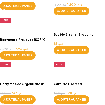
1,200
د.م.
1,500
د.م.
AJOUTER AU PANIER
AJOUTER AU PANIER
-20%
0 - 24 MOIS
0 - 24 MOIS
FILLE
FILLE
Buy Me Stroller Shopping
Basket
Bodyguard Pro, avec ISOFIX,
85
د.م.
Groupe 2, 3 Siège Auto Évolutif
Noir/Gris
1,992
د.م.
2,490
د.م.
AJOUTER AU PANIER
AJOUTER AU PANIER
-20%
-20%
0 - 24 MOIS
0 - 24 MOIS
FILLE
FILLE
Carry Me Sac Organisateur
Care Me Charcoal
343
د.م.
320
د.م.
429
د.م.
400
د.م.
AJOUTER AU PANIER
AJOUTER AU PANIER