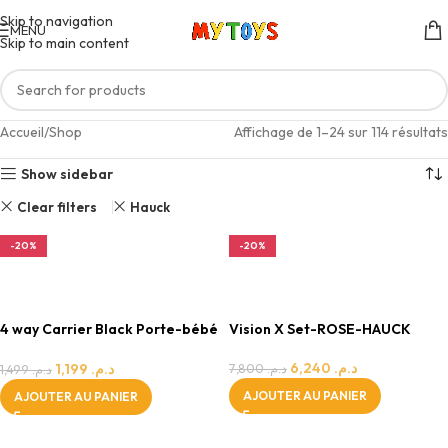
Skip to navigation
MENU
Skip to main content
Accueil
Shop
Affichage de 1–24 sur 114 résultats
Show sidebar
Clear filters
Hauck
-20%
-20%
0 - 24 MOIS
FILLE
FILLE
0 - 24 MOIS
4 way Carrier Black Porte-bébé
Vision X Set-ROSE-HAUCK
ergonomique
6,240
د.م.
1,199
د.م.
7,800
د.م.
1,499
د.م.
AJOUTER AU PANIER
AJOUTER AU PANIER
0 - 24 MOIS
0 - 24 MOIS